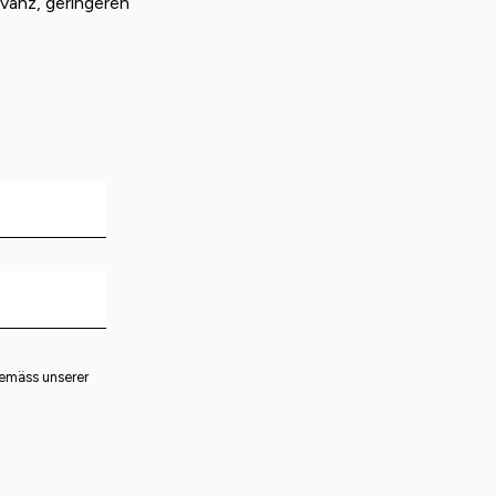
vanz, geringeren
gemäss unserer