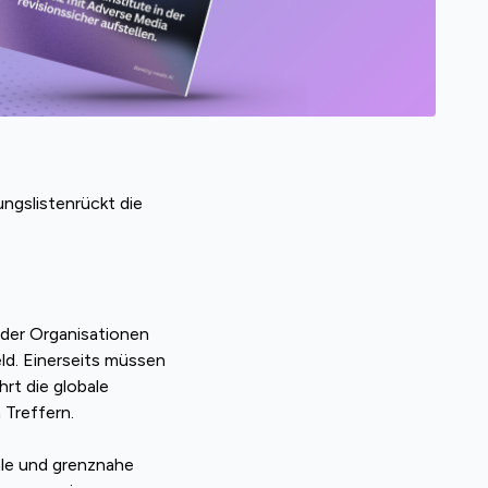
ngslistenrückt die
oder Organisationen
eld. Einerseits müssen
rt die globale
 Treffern.
ale und grenznahe